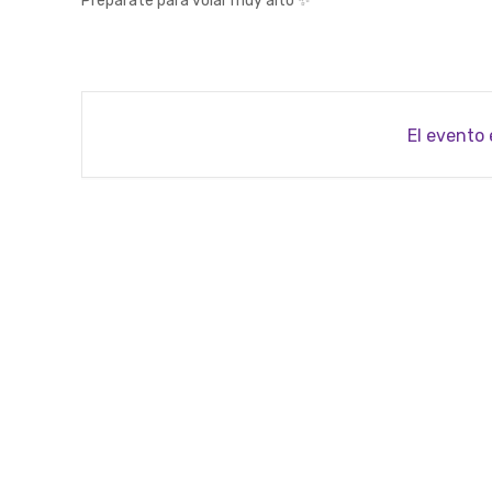
Prepárate para volar muy alto ✨
El evento