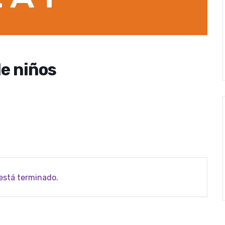
de niños
 está terminado.