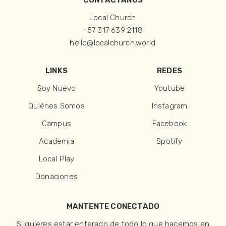
CONTÁCTANOS
Local Church
+57 317 639 2118
hello@localchurch.world
LINKS
REDES
Soy Nuevo
Youtube
Quiénes Somos
Instagram
Campus
Facebook
Academia
Spotify
Local Play
Donaciones
MANTENTE CONECTADO
Si quieres estar enterado de todo lo que hacemos en