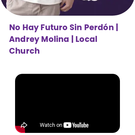
No Hay Futuro Sin Perdón |
Andrey Molina | Local
Church