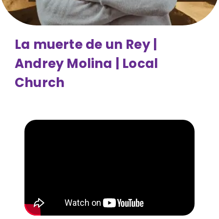
La muerte de un Rey |
Andrey Molina | Local
Church