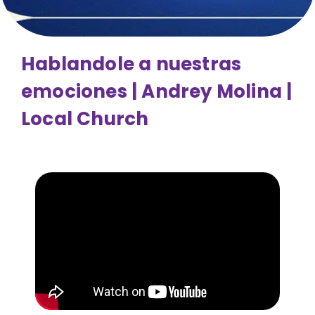
Hablandole a nuestras
emociones | Andrey Molina |
Local Church