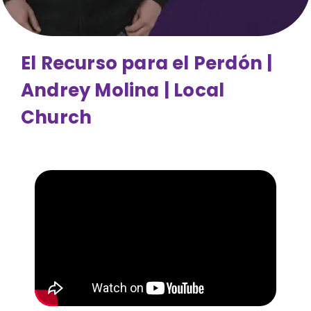
El Recurso para el Perdón |
Andrey Molina | Local
Church