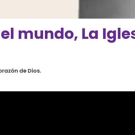
del mundo, La Igles
orazón de Dios.