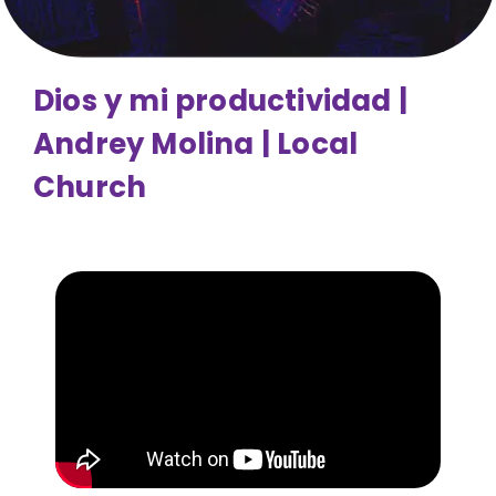
Dios y mi productividad |
Andrey Molina | Local
Church