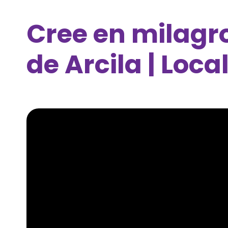
Cree en milagro
de Arcila | Loc