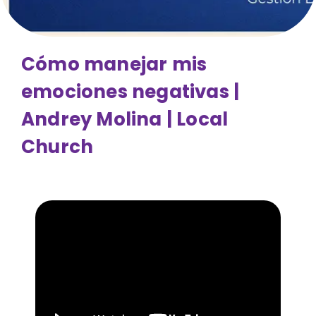
Cómo manejar mis
emociones negativas |
Andrey Molina | Local
Church