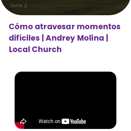
Cómo atravesar momentos
difíciles | Andrey Molina |
Local Church