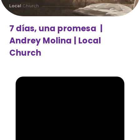
7 días, una promesa |
Andrey Molina | Local
Church